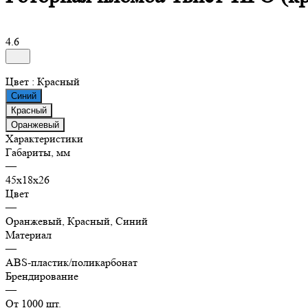
4.6
Цвет :
Красный
Синий
Красный
Оранжевый
Характеристики
Габариты, мм
—
45х18х26
Цвет
—
Оранжевый, Красный, Синий
Материал
—
ABS-пластик/поликарбонат
Брендирование
—
От 1000 шт.