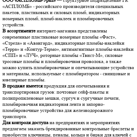
ООО «АСПЛОМБ-Урал»
— структурное подразделение ГК
«АСПЛОМБ» - российского производителя специальных
пакетов, пластиковых и силовых пломб, индикаторных
номерных пломб, пломб-наклеек и пломбировочных
устройств.
В ассортименте
интернет-магазина представлены
современные пластиковые номерные пломбы «Фаст»,
«Стрела» и «Авангард», индикаторные пломбы-наклейки
«Терра» и «Контур-Термо», антимагнитные пломбы-наклейки
«СПП» и «ЛУЧ», роторные пломбы «Твист-М», силовые
тросовые пломбы и пломбировочная проволока, а также
можно купить пломбировочные и опечатывающие устройства
и материалы, используемые с пломбиратором - свинцовые и
ювелирные пломбы.
В продаже имеется
продукция для опечатывания и
транспортировки грузов: почтовые сейф-пакеты и
полипропиленовые мешки, сургуч и сургучные печати,
пломбировочная индикаторная лента и запорно-
пломбировочные устройства для железнодорожного
транспорта.
Для контроля доступа
на предприятиях и мероприятиях
предлагаем заказать брендированные контрольные браслеты и
приобрести ключницы, пеналы, кольца и бирки для ключей с