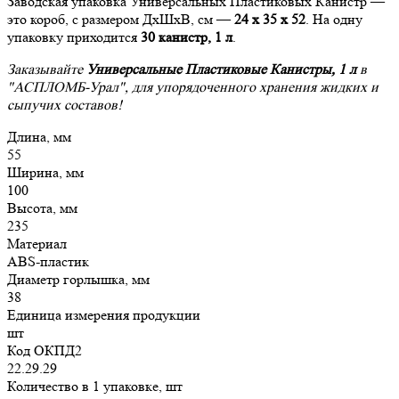
Заводская упаковка Универсальных Пластиковых Канистр —
это короб, с размером ДхШхВ, см —
24 х 35 х 52
. На одну
упаковку приходится
30 канистр, 1 л
.
Заказывайте
Универсальные Пластиковые Канистры, 1 л
в
"АСПЛОМБ-Урал", для упорядоченного хранения жидких и
сыпучих составов!
Длина, мм
55
Ширина, мм
100
Высота, мм
235
Материал
ABS-пластик
Диаметр горлышка, мм
38
Единица измерения продукции
шт
Код ОКПД2
22.29.29
Количество в 1 упаковке, шт