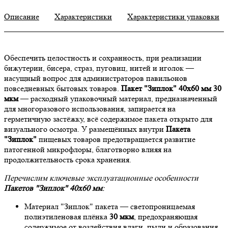
Описание
Характеристики
Характеристики упаковки
Обеспечить целостность и сохранность, при реализации
бижутерии, бисера, страз, пуговиц, нитей и иголок —
насущный вопрос для администраторов павильонов
повседневных бытовых товаров.
Пакет "Зиплок" 40х60 мм 30
мкм
— расходный упаковочный материал, предназначенный
для многоразового использования, запирается на
герметичную застёжку, всё содержимое пакета открыто для
визуального осмотра. У размещённых внутри
Пакета
"Зиплок"
пищевых товаров предотвращается развитие
патогенной микрофлоры, благотворно влияя на
продолжительность срока хранения.
Перечислим ключевые эксплуатационные особенности
Пакетов "Зиплок" 40х60 мм
:
Материал "Зиплок" пакета — светопроницаемая
полиэтиленовая плёнка
30 мкм
, предохраняющая
содержимое от воздействия влаги, пыли и образования