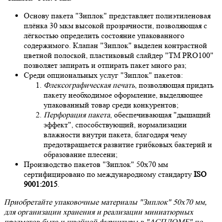
Основу пакета "Зиплок" представляет полиэтиленовая
плёнка 30 мкм высокой прозрачности, позволяющая с
лёгкостью определить состояние упакованного
содержимого. Клапан "Зиплок" выделен контрастной
цветной полоской, пластиковый слайдер "ТМ PRO100"
позволяет запирать и отпирать пакет много раз;
Среди опциональных услуг "Зиплок" пакетов:
Флексографическая печать
, позволяющая придать
пакету необходимое оформление, выделяющее
упакованный товар среди конкурентов;
Перфорация пакета
, обеспечивающая "дышащий
эффект", способствующий, нормализации
влажности внутри пакета, благодаря чему
предотвращается развитие грибковых бактерий и
образование плесени;
Производство пакетов "Зиплок" 50х70 мм
сертифицировано по международному стандарту
ISO
9001:2015
.
Приобретайте упаковочные материалы "Зиплок" 50х70 мм,
для организации хранения и реализации миниатюрных
предметов быта и швейной фурнитуры в "АСПЛОМБ" по