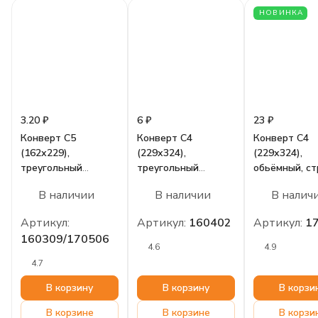
НОВИНКА
3.20 ₽
6 ₽
23 ₽
Конверт С5
Конверт С4
Конверт С4
(162х229),
(229х324),
(229х324),
треугольный
треугольный
обьёмный, ст
клапан, с клеем,
клапан, крафт, без
крафт, 10шт.
В наличии
В наличии
В налич
крафт, 100шт.
клея, 10шт.
Артикул:
Артикул:
160402
Артикул:
1
160309/170506
4.6
4.9
4.7
В корзину
В корзину
В корзи
В корзине
В корзине
В корзи