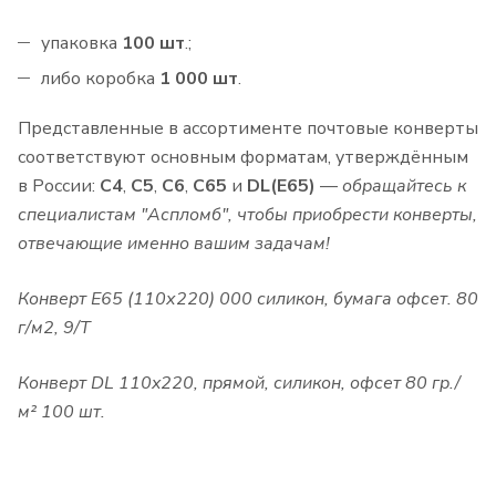
упаковка
100 шт
.;
либо коробка
1 000 шт
.
Представленные в ассортименте почтовые конверты
соответствуют основным форматам, утверждённым
в России:
C4
,
C5
,
C6
,
C65
и
DL(E65)
—
обращайтесь к
специалистам "Аспломб", чтобы приобрести конверты,
отвечающие именно вашим задачам!
Конверт Е65 (110х220) 000 силикон, бумага офсет. 80
г/м2, 9/Т
Конверт DL 110x220, прямой, силикон, офсет 80 гр./
м² 100 шт.