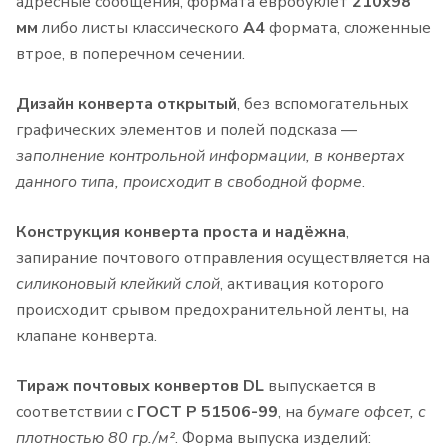
адресные сообщения, формата евробуклет
210х98
мм
либо листы классического
А4
формата, сложенные
втрое, в поперечном сечении.
Дизайн конверта открытый
, без вспомогательных
графических элементов и полей подсказа —
заполнение контрольной информации, в конвертах
данного типа, происходит в свободной форме
.
Конструкция конверта проста и надёжна
,
запирание почтового отправления осуществляется на
силиконовый клейкий слой
, активация которого
происходит срывом предохранительной ленты, на
клапане конверта.
Тираж почтовых конвертов DL
выпускается в
соответствии с
ГОСТ Р 51506-99
, на
бумаге офсет, с
плотностью 80 гр./м²
. Форма выпуска изделий: