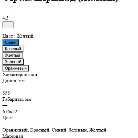
4.5
Цвет :
Желтый
Синий
Красный
Желтый
Зеленый
Оранжевый
Характеристики
Длина, мм
—
555
Габариты, мм
—
616х22
Цвет
—
Оранжевый, Красный, Синий, Зелёный, Желтый
Материал